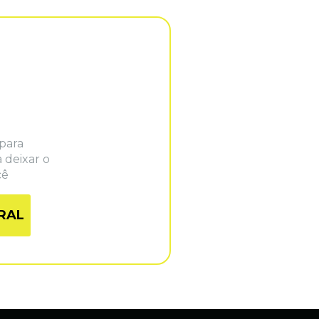
para 
 deixar o 
cê
RAL