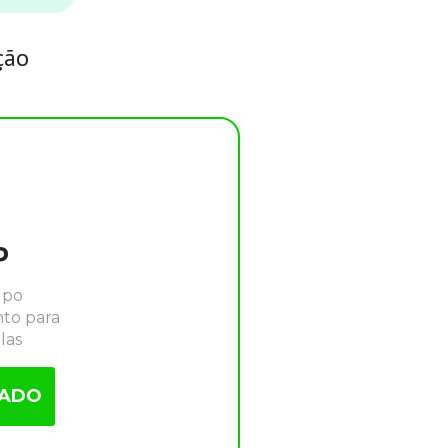
ção
P
po 
o para 
las
IADO