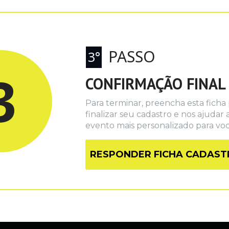
PASSO
3°
3
CONFIRMAÇÃO FINAL
Para terminar, preencha esta ficha 
finalizar seu cadastro e nos ajudar a
evento mais personalizado para vo
RESPONDER FICHA CADAST