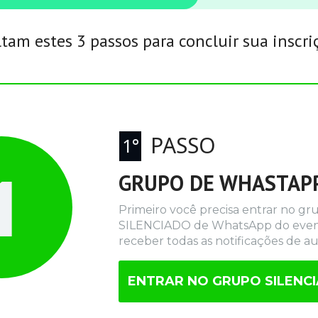
ltam estes 3 passos para concluir sua inscri
PASSO
1°
1
GRUPO DE WHASTAP
Primeiro você precisa entrar no gru
SILENCIADO de WhatsApp do event
receber todas as notificações de au
ENTRAR NO GRUPO SILENC