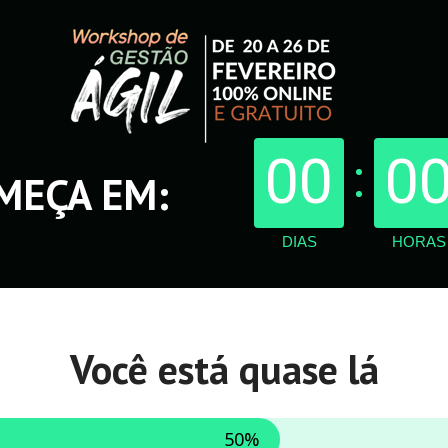
00
0
MEÇA EM:
DIAS
HORAS
Você está quase lá
50%