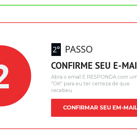
PASSO
2°
2
CONFIRME SEU E-MAI
Abra o email E RESPONDA com um
"OK" para eu ter certeza de que 
recebeu
CONFIRMAR SEU EM-MAI